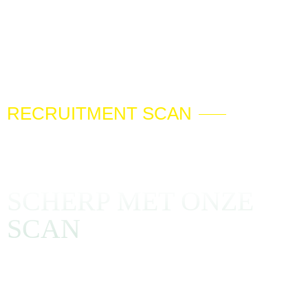
RECRUITMENT SCAN
ZET JE
RECRUITMENT OP
SCHERP MET ONZE
SCAN
Optimaliseer je recruitmentproces met onze strategische
scan! We analyseren je employer brand en IT-
recruitmenttools. Ontvang een gratis eerste analyse en een