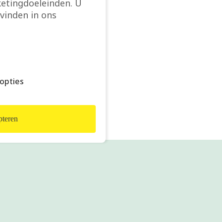
etingdoeleinden. U
vinden in ons
opties
teren