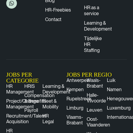
Blog
HR as a
HR-Freebies
service
Contact
Learning &
Development
Tijdelijke
HR
Staffing
JOBS PER
JOBS PER REGIO
CATEGORIE
Antwerpen
Waals-
Luik
Brabant
HR
HRIS
Learning &
Kempen
Namen
Management
Development
Halle-
Compensation
Rupelstreek
Henegouwe
Vilvoorde
Project/Change
& Benefits
Fleet &
Management
Mobility
Limburg
Luxemburg
Leuven
Payroll
Recruitment/Talent
HR
Vlaams-
Internationaa
Oost-
Acquisition
Legal
Brabant
Vlaanderen
HR