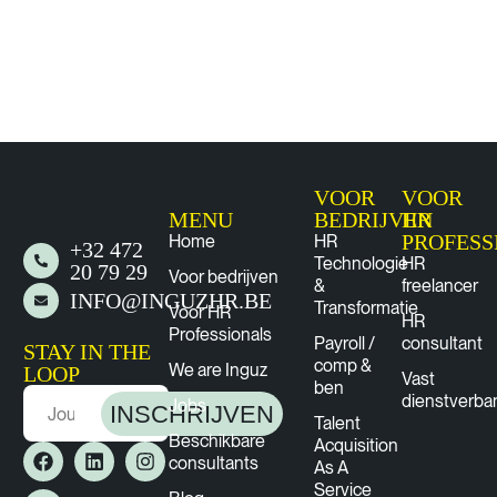
VOOR
VOOR
MENU
BEDRIJVEN
HR
PROFESS
Home
HR
+32 472
Technologie
HR
20 79 29
Voor bedrijven
&
freelancer
INFO@INGUZHR.BE
Transformatie
Voor HR
HR
Professionals
Payroll /
consultant
STAY IN THE
comp &
We are Inguz
LOOP
Vast
ben
dienstverba
Jobs
INSCHRIJVEN
Talent
Beschikbare
Acquisition
consultants
As A
Service