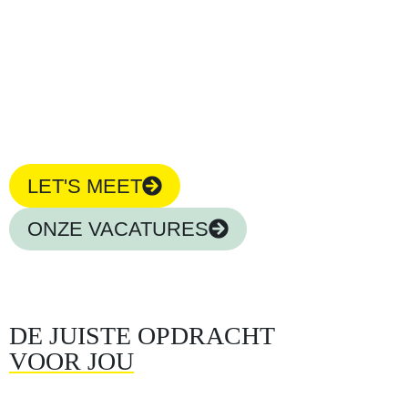
We kijken verder dan alleen de functie-inhoud. Een
organisatie moet aansluiten bij jouw persoonlijke DNA, je
groeiwensen kunnen vervullen en nog zoveel meer. Wij
geloven in ‘minder is meer’ en streven naar topkwaliteit
voor onze senior HR-professionals.
LET'S MEET
ONZE VACATURES
DE JUISTE OPDRACHT
VOOR JOU