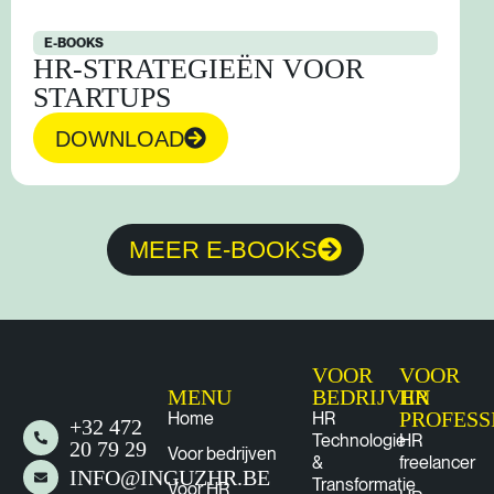
E-BOOKS
HR-STRATEGIEËN VOOR
STARTUPS
DOWNLOAD
MEER E-BOOKS
VOOR
VOOR
MENU
BEDRIJVEN
HR
PROFESS
Home
HR
+32 472
Technologie
HR
20 79 29
Voor bedrijven
&
freelancer
INFO@INGUZHR.BE
Transformatie
Voor HR