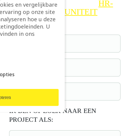
IK ZOEK EEN VASTE
HR-
ookies en vergelijkbare
OPPORTUNITEIT
rvaring op onze site
analyseren hoe u deze
etingdoeleinden. U
vinden in ons
opties
teren
IK BEN OP ZOEK NAAR EEN
PROJECT ALS: