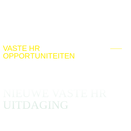
VASTE HR
OPPORTUNITEITEN
JOUW GO-TO
PARTNER VOOR EEN
NIEUWE VASTE HR
UITDAGING
We opereren bewust in een specifieke niche. Onze ambitie
is om dé go-to partner te zijn voor senior HR-professionals.