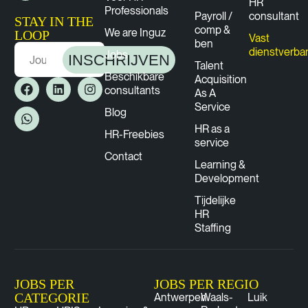
HR
Professionals
Payroll /
consultant
STAY IN THE
comp &
We are Inguz
LOOP
Vast
ben
dienstverba
Jobs
INSCHRIJVEN
Talent
Beschikbare
Acquisition
consultants
As A
Service
Blog
HR as a
HR-Freebies
service
Contact
Learning &
Development
Tijdelijke
HR
Staffing
JOBS PER
JOBS PER REGIO
CATEGORIE
Antwerpen
Waals-
Luik