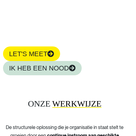
de ideale oplossing! We starten een langdurige
samenwerking waarin je één aanspreekpunt hebt en wordt
ondersteund door een volledig recruitment center met
niche experten.
LET'S MEET
IK HEB EEN NOOD
ONZE
WERKWIJZE
De structurele oplossing die je organisatie in staat stelt te
groeien door een
continue instroom aan geschikte