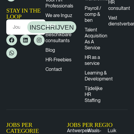
HR
Professionals
Payroll /
consultant
STAY IN THE
comp &
We are Inguz
LOOP
Vast
ben
dienstverba
Jobs
INSCHRIJVEN
Talent
Beschikbare
Acquisition
consultants
As A
Service
Blog
HR as a
HR-Freebies
service
Contact
Learning &
Development
Tijdelijke
HR
Staffing
JOBS PER
JOBS PER REGIO
CATEGORIE
Antwerpen
Waals-
Luik