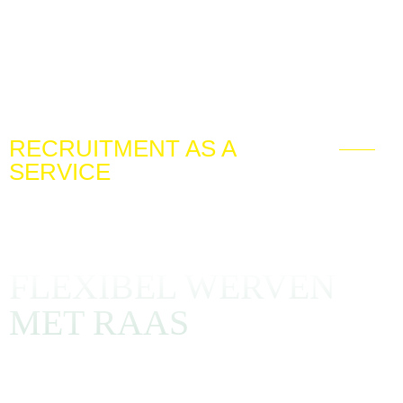
RECRUITMENT AS A
SERVICE
DOELTREFFEND,
KOST EFFICIËNT EN
FLEXIBEL WERVEN
MET RAAS
Zoek je een voordelig en kwalitatief alternatief voor
traditionele werving- en selectiemethoden? Dan is RAAS