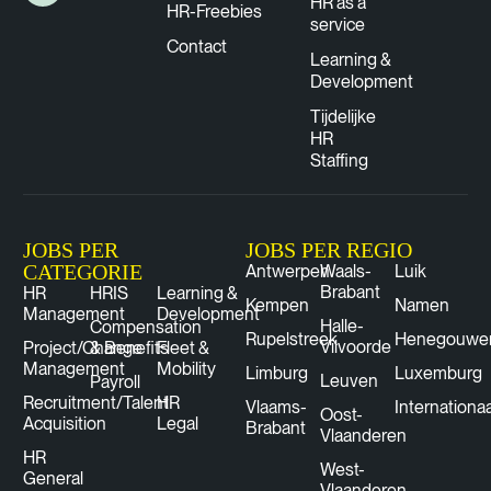
HR as a
HR-Freebies
service
Contact
Learning &
Development
Tijdelijke
HR
Staffing
JOBS PER
JOBS PER REGIO
CATEGORIE
Antwerpen
Waals-
Luik
Brabant
HR
HRIS
Learning &
Kempen
Namen
Management
Development
Halle-
Compensation
Rupelstreek
Henegouwe
Vilvoorde
Project/Change
& Benefits
Fleet &
Management
Mobility
Limburg
Luxemburg
Leuven
Payroll
Recruitment/Talent
HR
Vlaams-
Internationaa
Oost-
Acquisition
Legal
Brabant
Vlaanderen
HR
West-
General
Vlaanderen