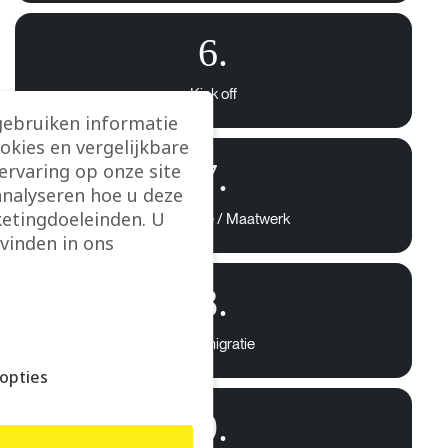
6.
Kick off
gebruiken informatie
ookies en vergelijkbare
7.
rvaring op onze site
analyseren hoe u deze
etingdoeleinden. U
Configuratie / Maatwerk
vinden in ons
8.
Data migratie
opties
9.