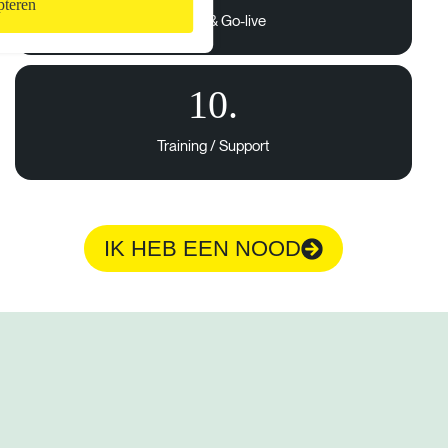
teren
Testing & Go-live
10.
Training / Support
IK HEB EEN NOOD