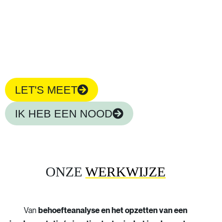
gespecialiseerde HRIS-consultants lossen dit op met hun
diepgaande vakkennis. We implementeren nieuwe
systemen, optimaliseren bestaande processen en
migreren oude systemen naar moderne oplossingen.
LET'S MEET
IK HEB EEN NOOD
ONZE
WERKWIJZE
Van
behoefteanalyse en het opzetten van een