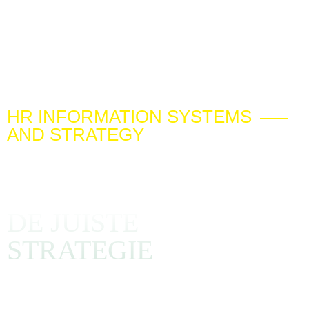
HR INFORMATION SYSTEMS
AND STRATEGY
HAAL ALLES UIT JE
HR SYSTEMEN MET
DE JUISTE
STRATEGIE
Veel organisaties worstelen met verouderde HR-systemen,
wat leidt tot inefficiëntie en frustraties. Onze