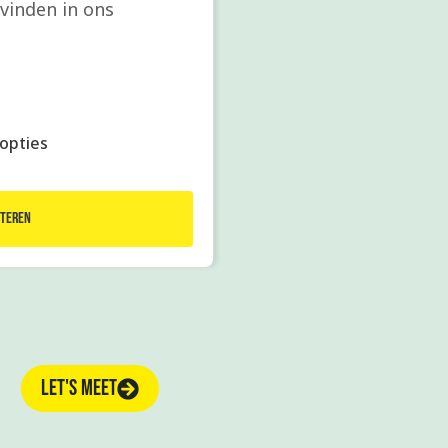
vinden in ons
opties
teren
LET'S MEET