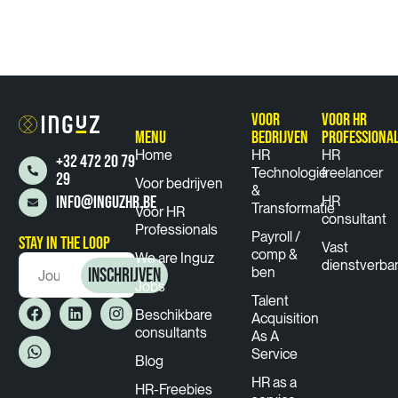
VOOR
VOOR HR
MENU
BEDRIJVEN
PROFESSIONA
Home
HR
HR
+32 472 20 79
Technologie
freelancer
29
Voor bedrijven
&
INFO@INGUZHR.BE
HR
Transformatie
Voor HR
consultant
Professionals
Payroll /
STAY IN THE LOOP
Vast
comp &
We are Inguz
dienstverba
INSCHRIJVEN
ben
Jobs
Talent
Beschikbare
Acquisition
consultants
As A
Service
Blog
HR as a
HR-Freebies