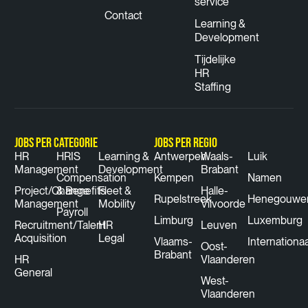
service
Contact
Learning &
Development
Tijdelijke
HR
Staffing
JOBS PER CATEGORIE
JOBS PER REGIO
HR
HRIS
Learning &
Antwerpen
Waals-
Luik
Management
Development
Brabant
Compensation
Kempen
Namen
Project/Change
& Benefits
Fleet &
Halle-
Rupelstreek
Henegouwe
Management
Mobility
Vilvoorde
Payroll
Limburg
Luxemburg
Recruitment/Talent
HR
Leuven
Acquisition
Legal
Vlaams-
Internationaa
Oost-
Brabant
HR
Vlaanderen
General
West-
Vlaanderen