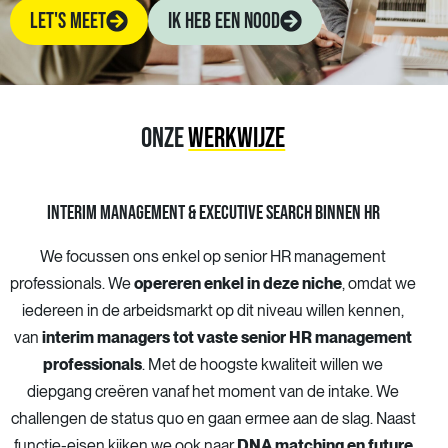
LET'S MEET
IK HEB EEN NOOD
ONZE
WERKWIJZE
INTERIM MANAGEMENT & EXECUTIVE SEARCH BINNEN HR
We focussen ons enkel op senior HR management
professionals. We
opereren enkel in deze niche
, omdat we
iedereen in de arbeidsmarkt op dit niveau willen kennen,
van
interim managers tot vaste senior HR management
professionals
. Met de hoogste kwaliteit willen we
diepgang creëren vanaf het moment van de intake. We
challengen de status quo en gaan ermee aan de slag. Naast
functie-eisen kijken we ook naar
DNA matching en future