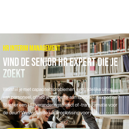
HR INTERIM MANAGEMENT
VIND DE SENIOR HR EXPERT
DIE JE
ZOEKT
Worstel je met capaciteitsproblemen, een tijdelijke uitval
van personeel, of heb je behoefte aan specifieke expertise?
Staat er een HR-veranderingstraject of -transformatie voor
de deur? Wij vinden de juiste oplossing voor jou!