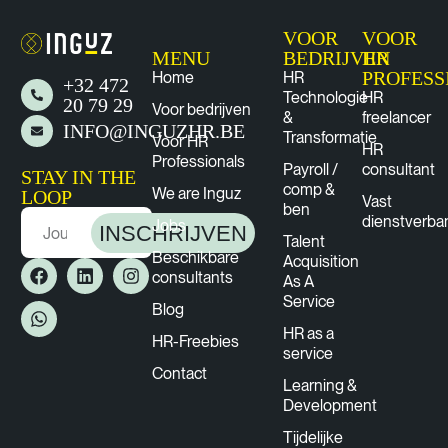
VOOR
VOOR
MENU
BEDRIJVEN
HR
PROFESS
Home
HR
+32 472
Technologie
HR
20 79 29
Voor bedrijven
&
freelancer
INFO@INGUZHR.BE
Transformatie
Voor HR
HR
Professionals
Payroll /
consultant
STAY IN THE
comp &
We are Inguz
LOOP
Vast
ben
dienstverba
Jobs
INSCHRIJVEN
Talent
Beschikbare
Acquisition
consultants
As A
Service
Blog
HR as a
HR-Freebies
service
Contact
Learning &
Development
Tijdelijke