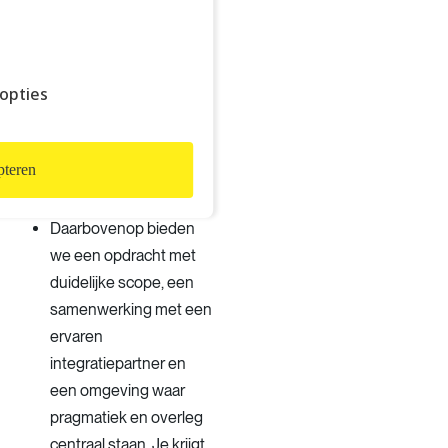
organisatie die volop
verder bouwt aan haar
digitale HR omgeving.
opties
Je werkt mee aan een
concrete volgende fase
na een succesvolle go-
teren
live, waardoor je impact
meteen zichtbaar is.
Daarbovenop bieden
we een opdracht met
duidelijke scope, een
samenwerking met een
ervaren
integratiepartner en
een omgeving waar
pragmatiek en overleg
centraal staan. Je krijgt