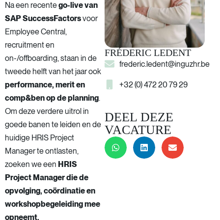
Na een recente
go-live van
SAP SuccessFactors
voor
Employee Central,
recruitment en
FRÉDERIC LEDENT
on-/offboarding, staan in de
frederic.ledent@inguzhr.be
tweede helft van het jaar ook
+32 (0) 472 20 79 29
performance, merit en
comp&ben op de planning
.
Om deze verdere uitrol in
DEEL DEZE
goede banen te leiden en de
VACATURE
huidige HRIS Project
Manager te ontlasten,
zoeken we een
HRIS
Project Manager die de
opvolging, coördinatie en
workshopbegeleiding mee
opneemt.