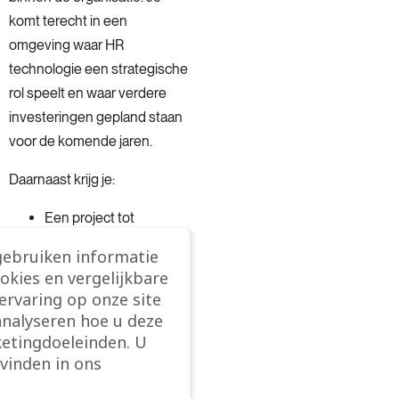
komt terecht in een
omgeving waar HR
technologie een strategische
rol speelt en waar verdere
investeringen gepland staan
voor de komende jaren.
Daarnaast krijg je:
Een project tot
minstens eind 2026
gebruiken informatie
met mogelijkheid tot
ookies en vergelijkbare
verlenging
rvaring op onze site
Je komt terecht in een
analyseren hoe u deze
relevante projectrol
etingdoeleinden. U
vinden in ons
binnen een stabiele en
professionele