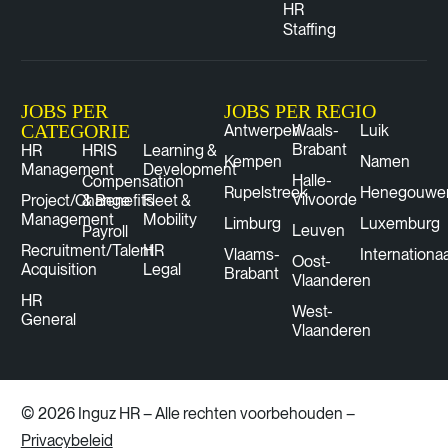
HR
Staffing
JOBS PER
JOBS PER REGIO
CATEGORIE
Antwerpen
Waals-
Luik
Brabant
HR
HRIS
Learning &
Kempen
Namen
Management
Development
Halle-
Compensation
Rupelstreek
Henegouwe
Vilvoorde
Project/Change
& Benefits
Fleet &
Management
Mobility
Limburg
Luxemburg
Leuven
Payroll
Recruitment/Talent
HR
Vlaams-
Internationaa
Oost-
Acquisition
Legal
Brabant
Vlaanderen
HR
West-
General
Vlaanderen
© 2026 Inguz HR – Alle rechten voorbehouden –
Privacybeleid