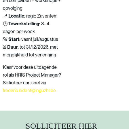
en comp&ben + workshops +
opvolging
📍
Locatie:
regio Zaventem
🕓
Tewerkstelling:
3- 4
dagen per week
🚀
Start:
vaanf juli/augustus
⏳
Duur:
tot 31/12/2026, met
mogelijkheid tot verlenging
Klaar voor deze uitdagende
rol als HRIS Project Manager?
Solliciteer dan snel via
frederic.ledent@inguzhr.be
SOLLICITEER
HIER