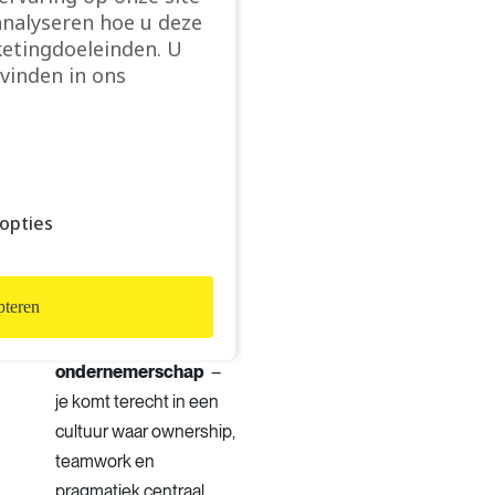
Group HR waar je het
analyseren hoe u deze
HR beleid van de site
etingdoeleinden. U
vinden in ons
kan bepalen.
Een
aantrekkelijk
salarispakket
aangevuld met diverse
voordelen zoals
opties
wagen/tankkaart, netto
onkostenvergoeding,
hospitalisatie – en
teren
groepsverzekering, …
Menselijkheid en
ondernemerschap
–
je komt terecht in een
cultuur waar ownership,
teamwork en
pragmatiek centraal