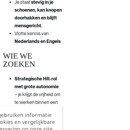
Je staat
stevig in je
schoenen, kan knopen
doorhakken en blijft
mensgericht.
Vlotte kennis van
Nederlands en
Engels
WIE WE
ZOEKEN
Strategische HR-rol
met grote autonomie
– je krijgt de vrijheid om
te werken binnen een
internationale
gebruiken informatie
organisatie met sterke
ookies en vergelijkbare
ondersteuning vanuit
rvaring op onze site