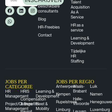
INSCHRIJVEN
Talent
Beschikbare
Acquisition
consultants
As A
Service
Blog
HR as a
HR-Freebies
service
Contact
Learning &
Development
Tijdelijke
HR
Staffing
JOBS PER
JOBS PER REGIO
CATEGORIE
Antwerpen
Waals-
Luik
Brabant
HR
HRIS
Learning &
Kempen
Namen
Management
Development
Halle-
Compensation
Rupelstreek
Henegouwe
Vilvoorde
Project/Change
& Benefits
Fleet &
Management
Mobility
Limburg
Luxemburg
Leuven
Payroll