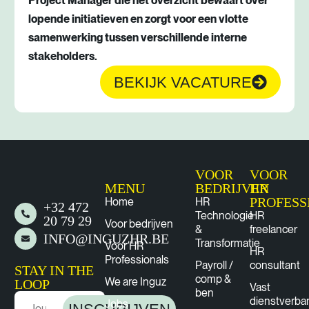
Project Manager die het overzicht bewaart over
lopende initiatieven en zorgt voor een vlotte
samenwerking tussen verschillende interne
stakeholders.
BEKIJK VACATURE
VOOR
VOOR
MENU
BEDRIJVEN
HR
PROFESS
Home
HR
+32 472
Technologie
HR
20 79 29
Voor bedrijven
&
freelancer
INFO@INGUZHR.BE
Transformatie
Voor HR
HR
Professionals
Payroll /
consultant
STAY IN THE
comp &
We are Inguz
LOOP
Vast
ben
dienstverba
Jobs