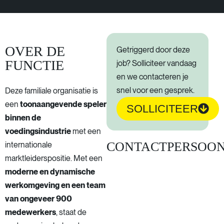
OVER DE
Getriggerd door deze
FUNCTIE
job? Solliciteer vandaag
en we contacteren je
snel voor een gesprek.
Deze familiale organisatie is
een
toonaangevende speler
SOLLICITEER
binnen de
voedingsindustrie
met een
CONTACTPERSOO
internationale
marktleiderspositie. Met een
moderne en dynamische
werkomgeving en een team
van ongeveer 900
medewerkers
, staat de