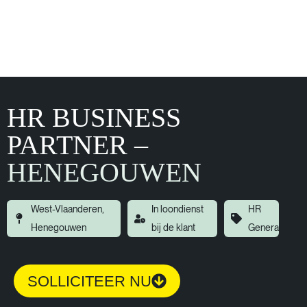
HR BUSINESS
PARTNER –
HENEGOUWEN
West-Vlaanderen,
In loondienst
HR
Henegouwen
bij de klant
General
SOLLICITEER NU