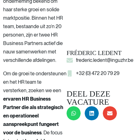
onderneming bekend om
haar sterke groei en solide
marktpositie. Binnen het HR
team, bestaande uit zo’n 20
personen, zijn er twee HR
Business Partners actief die
nauw samenwerken met
FRÉDERIC LEDENT
verschillende afdelingen.
frederic.ledent@inguzhr.be
+32 (0) 472 20 79 29
Om de groei te ondersteunen
en het HR team te
versterken, zoeken we een
DEEL DEZE
ervaren HR Business
VACATURE
Partner die als strategisch
en operationeel
aanspreekpunt fungeert
voor de business
. De focus