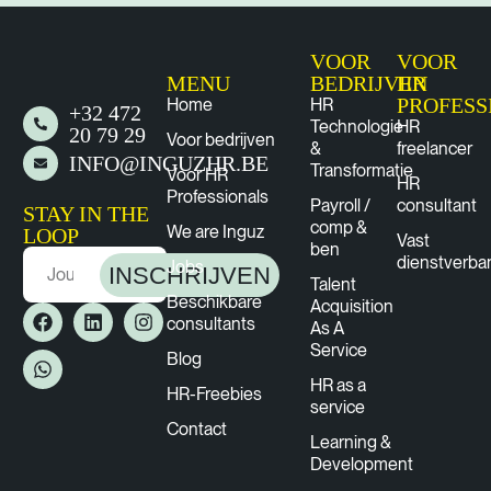
VOOR
VOOR
MENU
BEDRIJVEN
HR
PROFESS
Home
HR
+32 472
Technologie
HR
20 79 29
Voor bedrijven
&
freelancer
INFO@INGUZHR.BE
Transformatie
Voor HR
HR
Professionals
Payroll /
consultant
STAY IN THE
comp &
We are Inguz
LOOP
Vast
ben
dienstverba
Jobs
INSCHRIJVEN
Talent
Beschikbare
Acquisition
consultants
As A
Service
Blog
HR as a
HR-Freebies
service
Contact
Learning &
Development