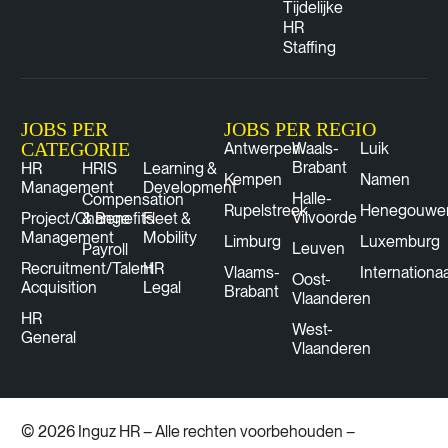
Tijdelijke
HR
Staffing
JOBS PER
JOBS PER REGIO
CATEGORIE
Antwerpen
Waals-
Luik
Brabant
HR
HRIS
Learning &
Kempen
Namen
Management
Development
Halle-
Compensation
Rupelstreek
Henegouwe
Vilvoorde
Project/Change
& Benefits
Fleet &
Management
Mobility
Limburg
Luxemburg
Leuven
Payroll
Recruitment/Talent
HR
Vlaams-
Internationaa
Oost-
Acquisition
Legal
Brabant
Vlaanderen
HR
West-
General
Vlaanderen
© 2026 Inguz HR – Alle rechten voorbehouden –