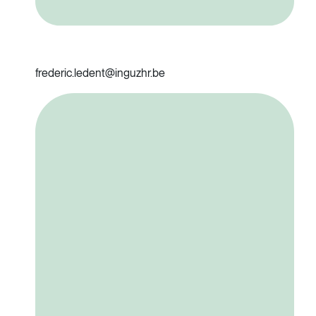
frederic.ledent@inguzhr.be