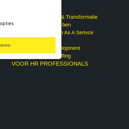
HR Technologie & Transformatie
opties
Payroll / comp & ben
Talent Acquisition As A Serivce
HR as a service
teren
Learning & Development
Tijdelijke HR Staffing
VOOR HR PROFESSIONALS