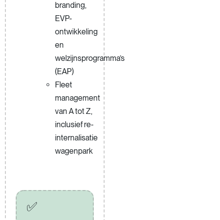
branding,
EVP-
ontwikkeling
en
welzijnsprogramma’s
(EAP)
Fleet
management
van A tot Z,
inclusief re-
internalisatie
wagenpark
✅