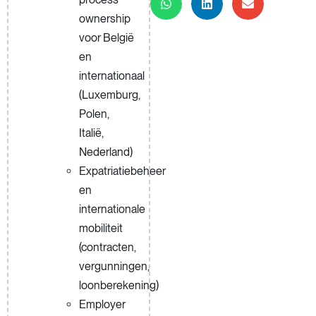
ownership
voor België
en
internationaal
(Luxemburg,
Polen,
Italië,
Nederland)
Expatriatiebeheer
en
internationale
mobiliteit
(contracten,
vergunningen,
loonberekening)
Employer