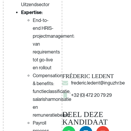
Uitzendsector
Expertise:
End-to-
end HRIS-
projectmanagement:
van
requirements
tot go-live
en rollout
Compensation
FRÉDERIC LEDENT
frederic.ledent@inguzhr.be
& benefits:
functieclassificatie,
+32 (0) 472 20 79 29
salarisharmonisatie
en
DEEL DEZE
remuneratiebeleid
KANDIDAAT
Payroll
process