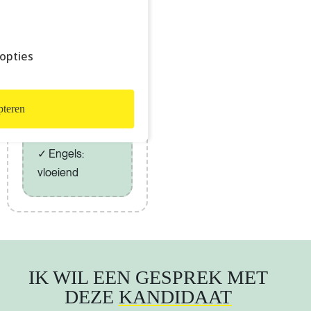
TALENK
ENNIS
opties
Frans:
moedertaal
Nederlands:
teren
tweede
moedertaal
Engels:
vloeiend
IK WIL EEN GESPREK MET
DEZE
KANDIDAAT