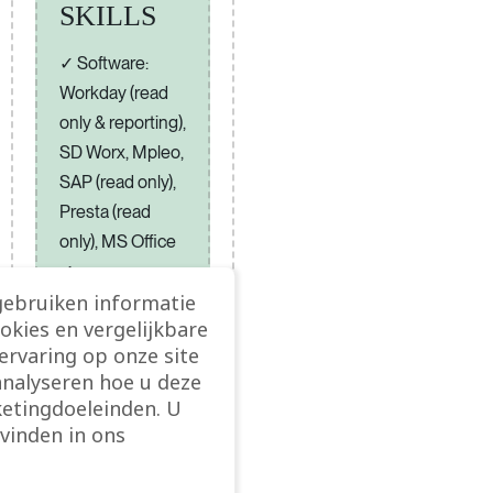
SKILLS
Software:
Workday (read
only & reporting),
SD Worx, Mpleo,
SAP (read only),
Presta (read
only), MS Office
gebruiken informatie
Omgevingsgroo
ookies en vergelijkbare
tte: KMO tot
rvaring op onze site
internationaal
analyseren hoe u deze
(EMEA-scope)
etingdoeleinden. U
vinden in ons
🌎