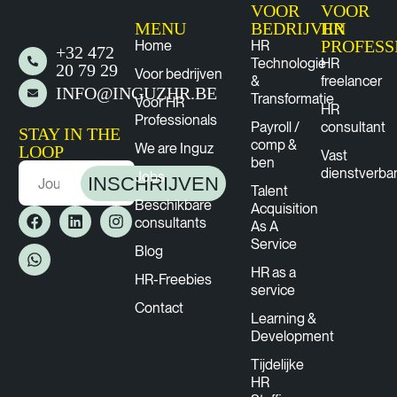
VOOR
VOOR
MENU
BEDRIJVEN
HR
PROFESS
Home
HR
+32 472
Technologie
HR
20 79 29
Voor bedrijven
&
freelancer
INFO@INGUZHR.BE
Transformatie
Voor HR
HR
Professionals
Payroll /
consultant
STAY IN THE
comp &
We are Inguz
LOOP
Vast
ben
dienstverba
Jobs
INSCHRIJVEN
Talent
Beschikbare
Acquisition
consultants
As A
Service
Blog
HR as a
HR-Freebies
service
Contact
Learning &
Development
Tijdelijke
HR