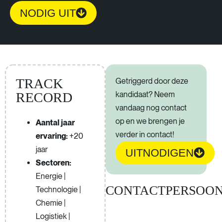
NODIG UIT
TRACK
Getriggerd door deze
kandidaat? Neem
RECORD
vandaag nog contact
op en we brengen je
Aantal jaar
verder in contact!
ervaring:
+20
jaar
UITNODIGEN
Sectoren:
Energie |
CONTACTPERSOO
Technologie |
Chemie |
Logistiek |