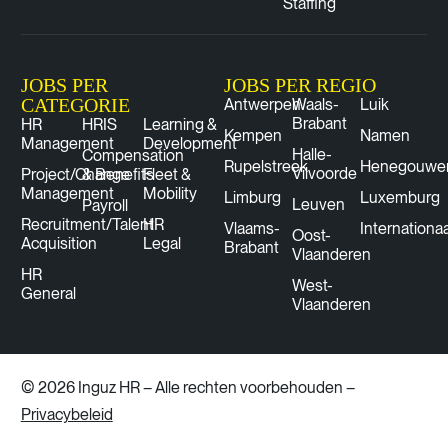
Staffing
JOBS PER
JOBS PER REGIO
CATEGORIE
Antwerpen
Waals-
Luik
Brabant
HR
HRIS
Learning &
Kempen
Namen
Management
Development
Halle-
Compensation
Rupelstreek
Henegouwe
Vilvoorde
Project/Change
& Benefits
Fleet &
Management
Mobility
Limburg
Luxemburg
Leuven
Payroll
Recruitment/Talent
HR
Vlaams-
Internationaa
Oost-
Acquisition
Legal
Brabant
Vlaanderen
HR
West-
General
Vlaanderen
© 2026 Inguz HR – Alle rechten voorbehouden –
Privacybeleid