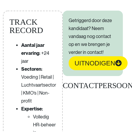
TRACK
Getriggerd door deze
kandidaat? Neem
RECORD
vandaag nog contact
op en we brengen je
Aantal jaar
verder in contact!
ervaring:
+24
jaar
UITNODIGEN
Sectoren:
Voeding | Retail |
CONTACTPERSOO
Luchtvaartsector
| KMO’s | Non-
profit
Expertise:
Volledig
HR-beheer