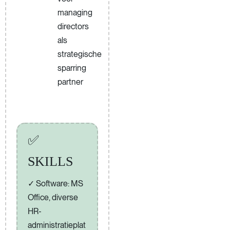
managing
directors
als
strategische
sparring
partner
✅
SKILLS
Software: MS
Office, diverse
HR-
administratieplat