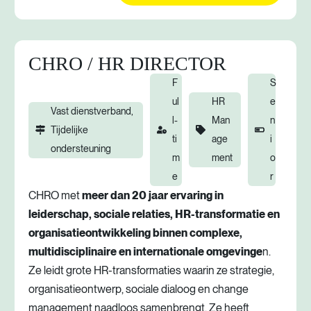
CHRO / HR DIRECTOR
F
S
ul
HR
e
Vast dienstverband,
l-
Man
n
Tijdelijke
ti
age
i
ondersteuning
m
ment
o
e
r
CHRO met
meer dan 20 jaar ervaring in
leiderschap, sociale relaties, HR-transformatie en
organisatieontwikkeling binnen complexe,
multidisciplinaire en internationale omgevinge
n.
Ze leidt grote HR-transformaties waarin ze strategie,
organisatieontwerp, sociale dialoog en change
management naadloos samenbrengt. Ze heeft