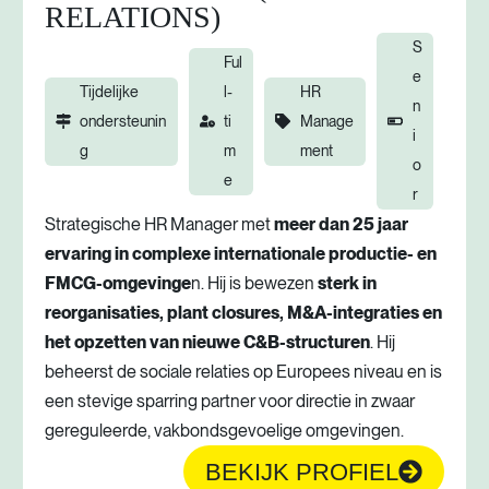
RELATIONS)
S
Ful
e
Tijdelijke
l-
HR
n
ondersteunin
ti
Manage
i
g
m
ment
o
e
r
Strategische HR Manager met
meer dan 25 jaar
ervaring in complexe internationale productie- en
FMCG-omgevinge
n. Hij is bewezen
sterk in
reorganisaties, plant closures, M&A-integraties en
het opzetten van nieuwe C&B-structuren
. Hij
beheerst de sociale relaties op Europees niveau en is
een stevige sparring partner voor directie in zwaar
gereguleerde, vakbondsgevoelige omgevingen.
BEKIJK PROFIEL