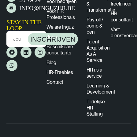
Voor bedrijven
&
freelancer
INFO@INGUZHR.BE
Transformatie
Voor HR
HR
Professionals
Payroll /
consultant
STAY IN THE
comp &
We are Inguz
LOOP
Vast
ben
dienstverba
Jobs
INSCHRIJVEN
Talent
Beschikbare
Acquisition
consultants
As A
Service
Blog
HR as a
HR-Freebies
service
Contact
Learning &
Development
Tijdelijke
HR
Staffing