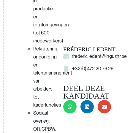
in
productie-
en
retailomgevingen
(tot 600
medewerkers)
Rekrutering,
FRÉDERIC LEDENT
frederic.ledent@inguzhr.be
onboarding
en
+32 (0) 472 20 79 29
talentmanagement
van
DEEL DEZE
arbeiders
KANDIDAAT
tot
kaderfuncties
Sociaal
overleg:
OR, CPBW,