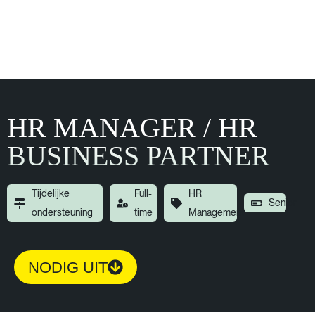
HR MANAGER / HR
BUSINESS PARTNER
Tijdelijke
Full-
HR
Senior
ondersteuning
time
Management
NODIG UIT