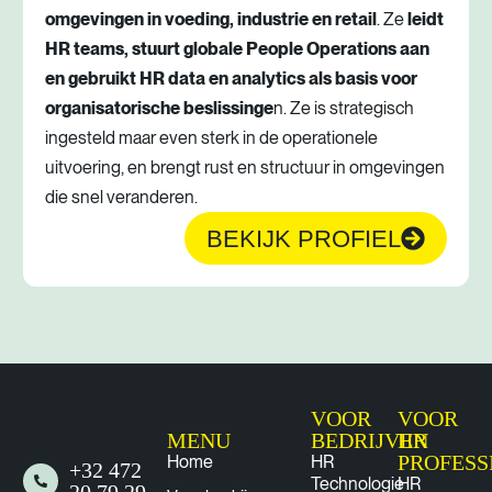
omgevingen in voeding, industrie en retail
. Ze
leidt
HR teams, stuurt globale People Operations aan
en gebruikt HR data en analytics als basis voor
organisatorische beslissinge
n. Ze is strategisch
ingesteld maar even sterk in de operationele
uitvoering, en brengt rust en structuur in omgevingen
die snel veranderen.
BEKIJK PROFIEL
VOOR
VOOR
MENU
BEDRIJVEN
HR
PROFESS
Home
HR
+32 472
Technologie
HR
20 79 29