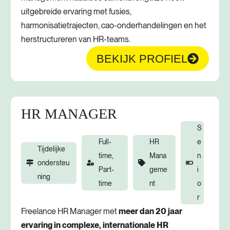
uitgebreide ervaring met fusies,
harmonisatietrajecten, cao-onderhandelingen en het
herstructureren van HR-teams.
BEKIJK PROFIEL
HR MANAGER
S
Full-
HR
e
Tijdelijke
time,
Mana
n
ondersteu
Part-
geme
i
ning
time
nt
o
r
Freelance HR Manager met
meer dan 20 jaar
ervaring in complexe, internationale HR