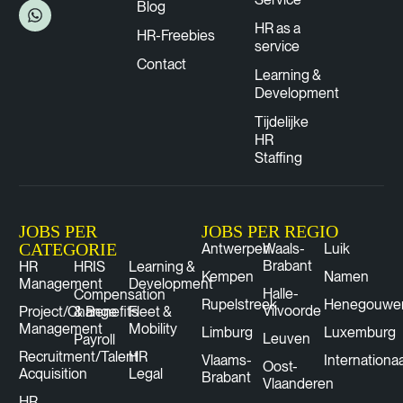
Blog
HR as a
HR-Freebies
service
Contact
Learning &
Development
Tijdelijke
HR
Staffing
JOBS PER
JOBS PER REGIO
CATEGORIE
Antwerpen
Waals-
Luik
Brabant
HR
HRIS
Learning &
Kempen
Namen
Management
Development
Halle-
Compensation
Rupelstreek
Henegouwe
Vilvoorde
Project/Change
& Benefits
Fleet &
Management
Mobility
Limburg
Luxemburg
Leuven
Payroll
Recruitment/Talent
HR
Vlaams-
Internationaa
Oost-
Acquisition
Legal
Brabant
Vlaanderen
HR