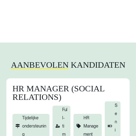
AANBEVOLEN
KANDIDATEN
HR MANAGER (SOCIAL
RELATIONS)
S
Ful
e
Tijdelijke
l-
HR
n
ondersteunin
ti
Manage
i
g
m
ment