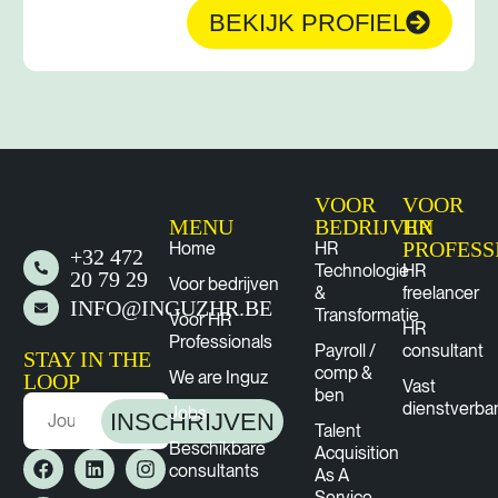
BEKIJK PROFIEL
VOOR
VOOR
MENU
BEDRIJVEN
HR
PROFESS
Home
HR
+32 472
Technologie
HR
20 79 29
Voor bedrijven
&
freelancer
INFO@INGUZHR.BE
Transformatie
Voor HR
HR
Professionals
Payroll /
consultant
STAY IN THE
comp &
We are Inguz
LOOP
Vast
ben
dienstverba
Jobs
INSCHRIJVEN
Talent
Beschikbare
Acquisition
consultants
As A
Service