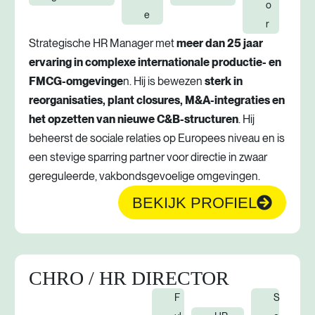
o
e
r
Strategische HR Manager met
meer dan 25 jaar
ervaring in complexe internationale productie- en
FMCG-omgevinge
n. Hij is bewezen
sterk in
reorganisaties, plant closures, M&A-integraties en
het opzetten van nieuwe C&B-structuren
. Hij
beheerst de sociale relaties op Europees niveau en is
een stevige sparring partner voor directie in zwaar
gereguleerde, vakbondsgevoelige omgevingen.
BEKIJK PROFIEL
CHRO / HR DIRECTOR
F
S