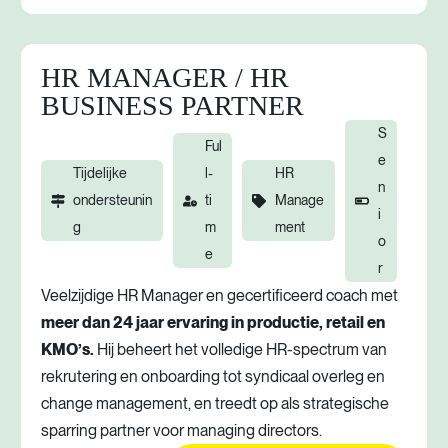
HR MANAGER / HR
BUSINESS PARTNER
S
Ful
e
Tijdelijke
l-
HR
n
ondersteunin
ti
Manage
i
g
m
ment
o
e
r
Veelzijdige HR Manager en gecertificeerd coach met
meer dan 24 jaar ervaring in productie, retail en
KMO’s.
Hij beheert het volledige HR-spectrum van
rekrutering en onboarding tot syndicaal overleg en
change management, en treedt op als strategische
sparring partner voor managing directors.