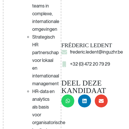
teams in
complexe,
internationale
omgevingen
Strategisch
HR
FRÉDERIC LEDENT
frederic.ledent@inguzhr.be
partnerschap
voor lokaal
+32 (0) 472 20 79 29
en
internationaal
DEEL DEZE
management
KANDIDAAT
HR-data en
analytics
als basis
voor
organisatorische