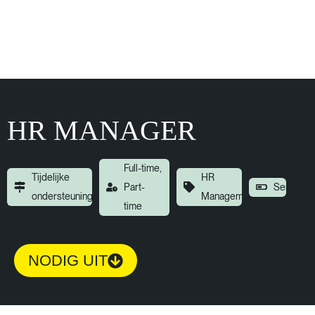
HR MANAGER
Full-time,
Tijdelijke
HR
Part-
Senior
ondersteuning
Management
time
NODIG UIT