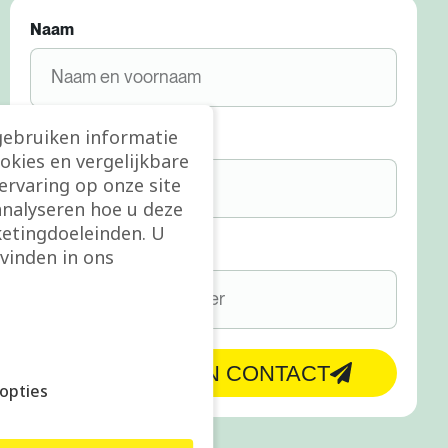
Naam
gebruiken informatie
E-mail
ookies en vergelijkbare
rvaring op onze site
analyseren hoe u deze
etingdoeleinden. U
Telefoon
vinden in ons
BRENG ME IN CONTACT
opties