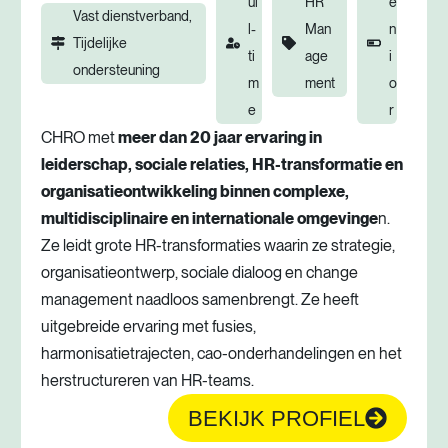
ul
HR
e
Vast dienstverband,
l-
Man
n
Tijdelijke
ti
age
i
ondersteuning
m
ment
o
e
r
CHRO met
meer dan 20 jaar ervaring in
leiderschap, sociale relaties, HR-transformatie en
organisatieontwikkeling binnen complexe,
multidisciplinaire en internationale omgevinge
n.
Ze leidt grote HR-transformaties waarin ze strategie,
organisatieontwerp, sociale dialoog en change
management naadloos samenbrengt. Ze heeft
uitgebreide ervaring met fusies,
harmonisatietrajecten, cao-onderhandelingen en het
herstructureren van HR-teams.
BEKIJK PROFIEL