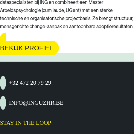
dataspecialisten bij ING en combineert een Master
Arbeidspsychologie (cum laude, UGent) met een sterke
technische en organisatorische projectbasis. Ze brengt structuur,
mensgerichte change-aanpak en aantoonbare adoptieresultaten.
BEKIJK PROFIEL
+32 472 20 79 29
INFO@INGUZHR.BE
STAY IN THE LOOP