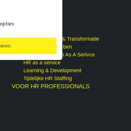
opties
HR Technologie & Transformatie
teren
Payroll / comp & ben
Talent Acquisition As A Serivce
HR as a service
Learning & Development
Tijdelijke HR Staffing
VOOR HR PROFESSIONALS