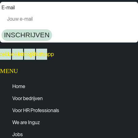
E-mail
INSCHRIJVEN
cebook
Linkedin
Instagram
Whatsapp
MENU
Home
Voor bedrijven
Voor HR Professionals
We are Inguz
Jobs