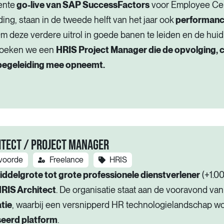
ente
go-live van SAP SuccessFactors
voor Employee Cent
ding, staan in de tweede helft van het jaar ook
performance
Om deze verdere uitrol in goede banen te leiden en de hui
 zoeken we een
HRIS Project Manager die de opvolging, c
egeleiding mee opneemt.
ITECT / PROJECT MANAGER
lvoorde
Freelance
HRIS
iddelgrote tot grote professionele dienstverlener
(+1.0
HRIS Architect
. De organisatie staat aan de vooravond va
tie
, waarbij een versnipperd HR technologielandschap w
seerd platform
.