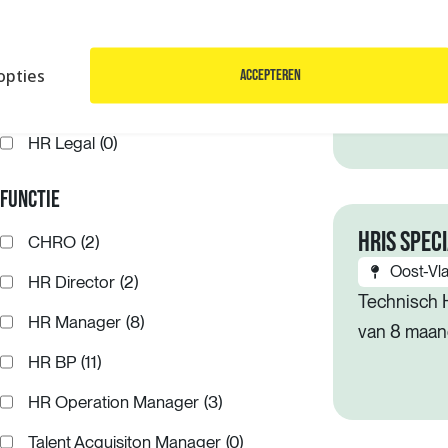
freelance 
Payroll
(0)
begeleidt d
Learning & Development
(0)
opties
Accepteren
meerdere 
HR Commercial
(0)
HR Legal
(0)
FUNCTIE
HRIS SPEC
CHRO
(2)
Oost-Vl
HR Director
(2)
Technisch H
HR Manager
(8)
van 8 maan
HR BP
(11)
HR Operation Manager
(3)
Talent Acquisiton Manager
(0)