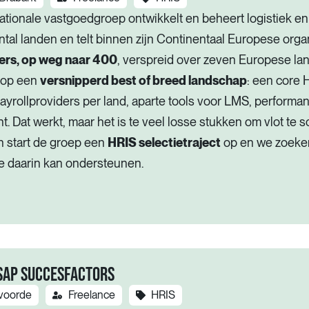
ationale vastgoedgroep ontwikkelt en beheert logistiek e
ntal landen en telt binnen zijn Continentaal Europese org
rs, op weg naar 400
, verspreid over zeven Europese lan
 op een
versnipperd best of breed landschap
: een core 
yrollproviders per land, aparte tools voor LMS, performa
 Dat werkt, maar het is te veel losse stukken om vlot te 
n start de groep een
HRIS selectietraject
op en we zoeke
e daarin kan ondersteunen.
 SAP SUCCESFACTORS
lvoorde
Freelance
HRIS