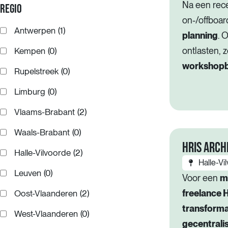
Na een rec
REGIO
on-/offboar
Antwerpen
(1)
planning
. 
ontlasten,
Kempen
(0)
workshopb
Rupelstreek
(0)
Limburg
(0)
Vlaams-Brabant
(2)
Waals-Brabant
(0)
HRIS ARCH
Halle-Vilvoorde
(2)
Halle-Vi
Leuven
(0)
Voor een
m
freelance 
Oost-Vlaanderen
(2)
transforma
West-Vlaanderen
(0)
gecentrali