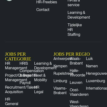
HR as a
HR-Freebies
service
Contact
Learning &
Development
Tijdelijke
HR
Staffing
JOBS PER
JOBS PER REGIO
CATEGORIE
Antwerpen
Waals-
Luik
Brabant
HR
HRIS
Learning &
Kempen
Namen
Management
Development
Halle-
Compensation
Rupelstreek
Henegouwe
Vilvoorde
Project/Change
& Benefits
Fleet &
Management
Mobility
Limburg
Luxemburg
Leuven
Payroll
Recruitment/Talent
HR
Vlaams-
Internationaa
Oost-
Acquisition
Legal
Brabant
Vlaanderen
HR
West-
General
Vlaanderen