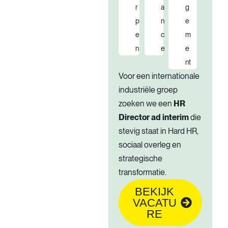
r
a
g
p
n
e
e
c
m
n
e
e
nt
Voor een internationale
industriële groep
zoeken we een
HR
Director ad interim
die
stevig staat in Hard HR,
sociaal overleg en
strategische
transformatie.
BEKIJK
VACATU
RE