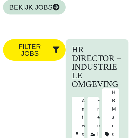
BEKIJK JOBS
FILTER
HR
JOBS
DIRECTOR –
INDUSTRIE
LE
OMGEVING
H
A
F
R
n
r
M
t
e
a
w
e
n
e
l
a