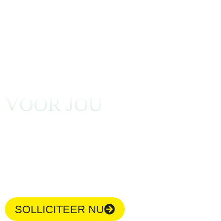
DE JUISTE HR JOBS
VOOR JOU
Op zoek naar een nieuwe uitdaging? Klaar om te landen op
een plek waar je van droomt? Freelancer, in-house
consultant of eerder in loondienst: waar je doel in HR ook
ligt, wij gidsen je erheen.
SOLLICITEER NU