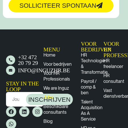
SOLLICITEER SPONTAAN
VOOR
VOOR
MENU
BEDRIJVEN
HR
PROFESS
Home
HR
+32 472
Technologie
HR
20 79 29
Voor bedrijven
&
freelancer
INFO@INGUZHR.BE
Transformatie
Voor HR
HR
Professionals
Payroll /
consultant
STAY IN THE
comp &
We are Inguz
LOOP
Vast
ben
dienstverba
Jobs
INSCHRIJVEN
Talent
Beschikbare
Acquisition
consultants
As A
Service
Blog