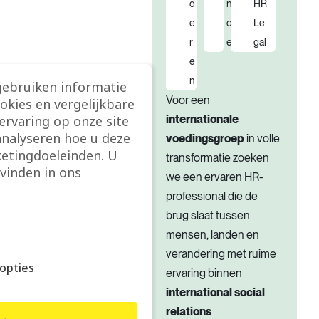
d
n
HR
e
c
Le
r
e
gal
e
n
gebruiken informatie
Voor een
ookies en vergelijkbare
rvaring op onze site
internationale
analyseren hoe u deze
voedingsgroep
in volle
etingdoeleinden. U
transformatie zoeken
vinden in ons
we een ervaren HR-
professional die de
brug slaat tussen
mensen, landen en
verandering met ruime
opties
ervaring binnen
international social
relations