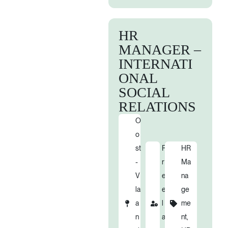
HR
MANAGER –
INTERNATI
ONAL
SOCIAL
RELATIONS
O
o
st
F
HR
-
r
Ma
V
e
na
la
e
ge
a
l
me
n
a
nt,